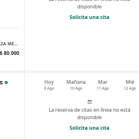
disponible
Solicita una cita
CENTRO COMERCIAL MAYORCA ETAPA 2 PLAZA MEDICA CONSULTORIO 1114
$ 80.000
s
Hoy
Mañana
Mar
Mié
9 Ago
10 Ago
11 Ago
12 Ago
La reserva de citas en línea no está
disponible
Solicita una cita