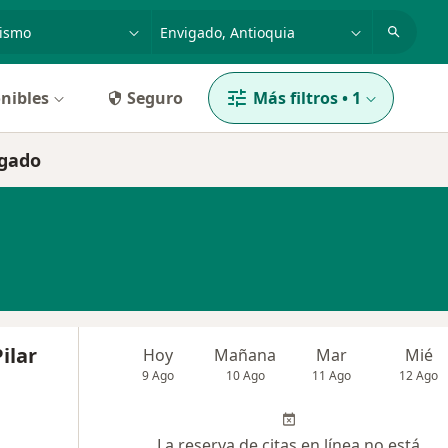
dad, enfermedad o nombre
p. ej. Bogotá
nibles
Seguro
Más filtros
•
1
igado
ilar
Hoy
Mañana
Mar
Mié
9 Ago
10 Ago
11 Ago
12 Ago
La reserva de citas en línea no está