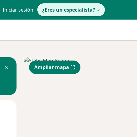
Iniciar sesión
¿Eres un especialista?
Ampliar mapa
Jue
Vie
Sáb
13 Ago
14 Ago
15 Ago