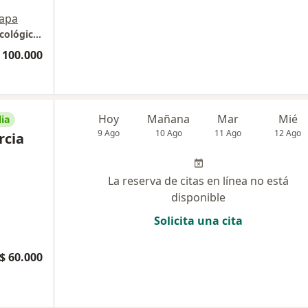
apa
torre medica consultorios del sur Centro oncológico de Antioquia
 100.000
Hoy
Mañana
Mar
Mié
ia
9 Ago
10 Ago
11 Ago
12 Ago
rcia
La reserva de citas en línea no está
disponible
Solicita una cita
$ 60.000