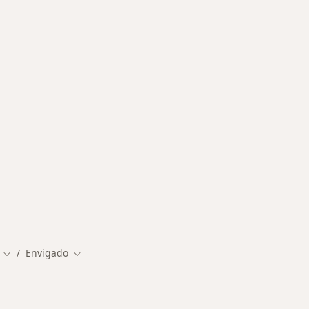
rcanas a Envigado
Envigado
Cambiar de ciudad
Cambiar de ciudad