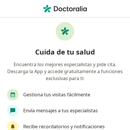
Men
Atrofia Mamaria • Cúcuta, Norte de Santander
Filtros
• 1
Seguro
Mapa
Especialistas en Atrofia mamaria en Cúcuta
Cuida de tu salud
Encuentra los mejores especialistas y pide cita.
¿Qué especialidad estás buscando?
Descarga la App y accede gratuitamente a funciones
Cirujano plástico
Médico estético
Oftalm
exclusivas para ti:
Gestiona tus visitas fácilmente
Envía mensajes a tus especialistas
Recibe recordatorios y notificaciones