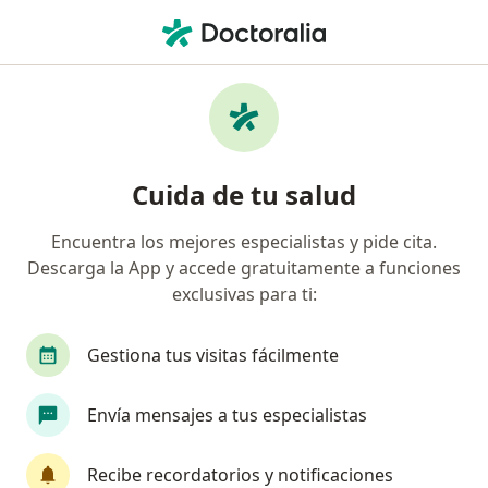
Men
Cicatriz Inestética • Cúcuta, Norte de Santander
Filtros
• 1
Seguro
Mapa
Especialistas en Cicatriz inestética en
Cuida de tu salud
Cúcuta
Encuentra los mejores especialistas y pide cita.
Descarga la App y accede gratuitamente a funciones
¿Qué especialidad estás buscando?
exclusivas para ti:
Cirujano plástico
Dermatólogo
Médico es
Gestiona tus visitas fácilmente
Envía mensajes a tus especialistas
Recibe recordatorios y notificaciones