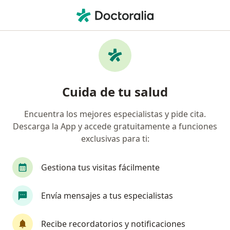
Men
¿Qué estás buscando?
Página De Inicio
Enfermedades
Flacidez Femoral
Flacidez femoral - Información,
Cuida de tu salud
expertos y preguntas frecuentes
Encuentra los mejores especialistas y pide cita.
Descarga la App y accede gratuitamente a funciones
exclusivas para ti:
Información
Gestiona tus visitas fácilmente
Envía mensajes a tus especialistas
No descuides tu salud
Escoge la consulta en línea para empezar o
Recibe recordatorios y notificaciones