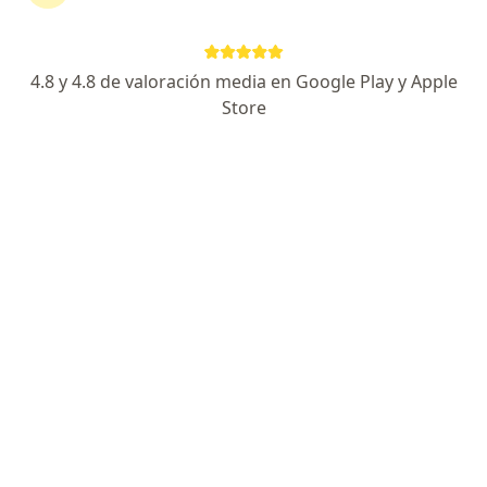
continuar tu tratamiento sin salir de casa. Si lo
necesitas, también puedes reservar una cita
presencial.
4.8 y 4.8 de valoración media en Google Play y Apple
Store
Mostrar especialistas
¿Cómo funciona?
Expertos en flacidez femoral
Polansky Peláez Hoyos
Cirujano plástico
Pereira