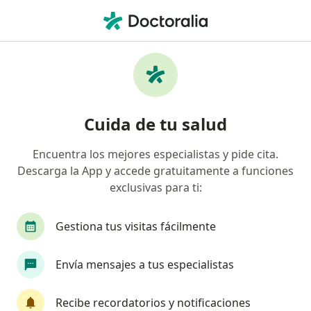
Men
Envejecimiento Facial • Cúcuta, Norte de Santander
Filtros
• 1
Seguro
Mapa
Especialistas en Envejecimiento facial en
Cuida de tu salud
Cúcuta
Encuentra los mejores especialistas y pide cita.
Descarga la App y accede gratuitamente a funciones
¿Qué especialidad estás buscando?
exclusivas para ti:
Cirujano plástico
Médico estético
Médico 
Gestiona tus visitas fácilmente
Envía mensajes a tus especialistas
Recibe recordatorios y notificaciones