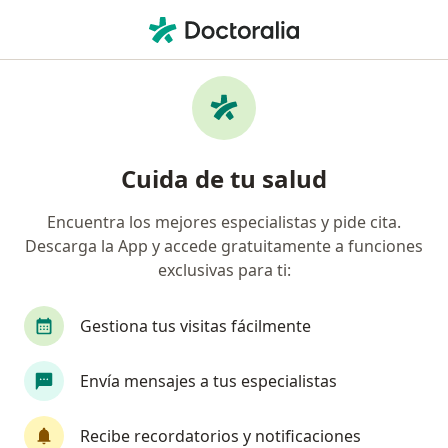
Men
Baja Talla • Medellín, Antioquia
Filtros
• 1
Seguro
Mapa
Especialistas en Baja talla en Medellín
Cuida de tu salud
Encuentra los mejores especialistas y pide cita.
¿Qué especialidad estás buscando?
Descarga la App y accede gratuitamente a funciones
Endocrinólogo pediátrico
Pediatra
exclusivas para ti:
Gestiona tus visitas fácilmente
Envía mensajes a tus especialistas
Recibe recordatorios y notificaciones