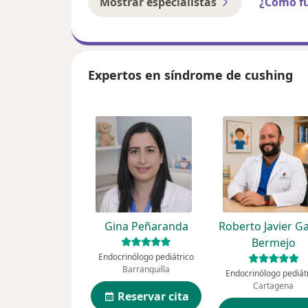
Mostrar especialistas
¿Cómo f
Expertos en síndrome de cushing
Gina Peñaranda
Roberto Javier Ga
Bermejo
Endocrinólogo pediátrico
Barranquilla
Endocrinólogo pediát
Cartagena
Reservar cita