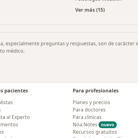
Ver más (15)
rmedades
Más en esta categor
ia, especialmente preguntas y respuestas, son de carácter 
to médico.
os pacientes
Para profesionales
listas
Planes y precios
s
Para doctores
ta al Experto
Para clinicas
amentos
Noa Notes
nuevo
os
Recursos gratuitos