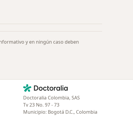
ía: Especialistas más solicitados
informativo y en ningún caso deben
Contacto
Doctoralia - Página de inicio
Doctoralia Colombia, SAS
Tv 23 No. 97 - 73
Municipio: Bogotá D.C., Colombia