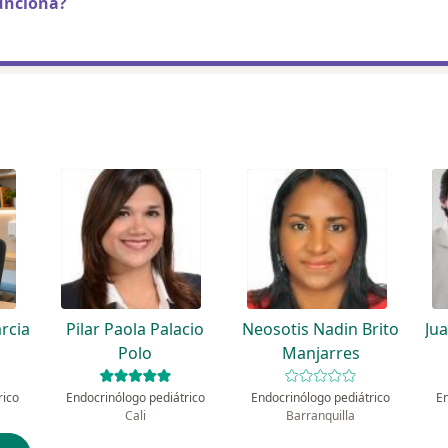
unciona?
rcia
Pilar Paola Palacio
Neosotis Nadin Brito
Ju
Polo
Manjarres
rico
Endocrinólogo pediátrico
Endocrinólogo pediátrico
E
Cali
Barranquilla