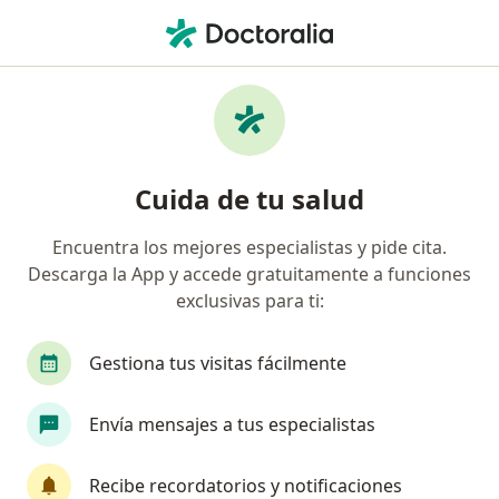
Men
Bruxismo • Itagüí, Antioquia
Filtros
• 1
Seguro
Mapa
Especialistas en Bruxismo en Itagüí
Cuida de tu salud
Encuentra los mejores especialistas y pide cita.
¿Qué especialidad estás buscando?
Descarga la App y accede gratuitamente a funciones
Odontólogo
Ortodoncista
Anestesiólogo
exclusivas para ti:
Gestiona tus visitas fácilmente
Envía mensajes a tus especialistas
Recibe recordatorios y notificaciones