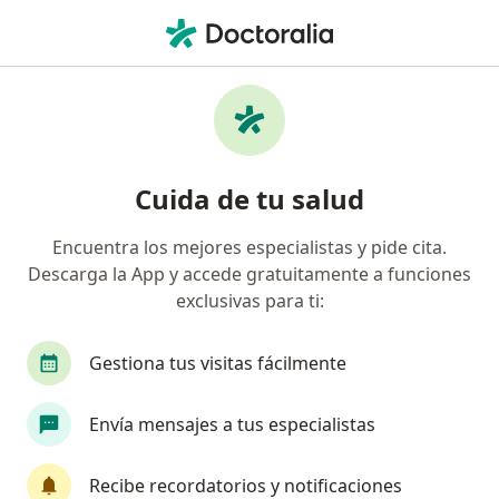
Men
Cálculos Renales • Pereira, Risaralda
Filtros
• 1
Seguro
Mapa
Especialistas en Cálculos renales en Pereira
Cuida de tu salud
Encuentra los mejores especialistas y pide cita.
¿Qué especialidad estás buscando?
Descarga la App y accede gratuitamente a funciones
Urólogo
Nefrólogo
Internista
Sexólo
exclusivas para ti:
Gestiona tus visitas fácilmente
Envía mensajes a tus especialistas
Recibe recordatorios y notificaciones