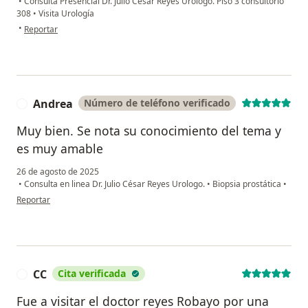
•
Consulta Presencial Dr. Julio César Reyes Urólogo. Piso 3 consultorio
308
•
Visita Urología
en opinión del usuario VB
•
Reportar
Andrea
Número de teléfono verificado
A
Muy bien. Se nota su conocimiento del tema y
es muy amable
26 de agosto de 2025
•
Consulta en linea Dr. Julio César Reyes Urologo.
•
Biopsia prostática
•
en opinión del usuario Andrea
Reportar
CC
Cita verificada
C
Fue a visitar el doctor reyes Robayo por una