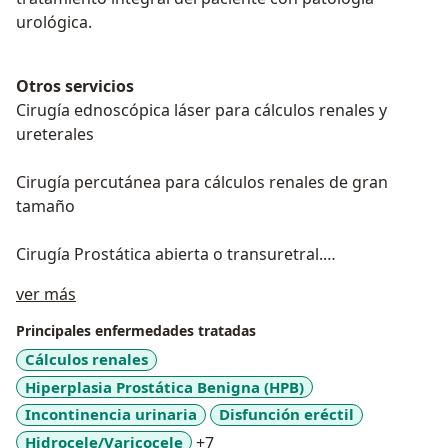
urológica.
Otros servicios
Cirugía ednoscópica láser para cálculos renales y
ureterales
Cirugía percutánea para cálculos renales de gran
tamaño
Cirugía Prostática abierta o transuretral.
Acerca de mí
ver más
Biopsia transrectal de la próstata
Principales enfermedades tratadas
Cálculos renales
Hiperplasia Prostática Benigna (HPB)
Incontinencia urinaria
Disfunción eréctil
a11y_sr_more_diseases
Hidrocele/Varicocele
+7