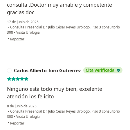
consulta .Doctor muy amable y competente
gracias doc
17 de junio de 2025
•
Consulta Presencial Dr. Julio César Reyes Urólogo. Piso 3 consultorio
308
•
Visita Urología
en opinión del usuario CC
•
Reportar
Carlos Alberto Toro Gutierrez
Cita verificada
C
Ninguno está todo muy bien, excelente
atención los felicito
8 de junio de 2025
•
Consulta Presencial Dr. Julio César Reyes Urólogo. Piso 3 consultorio
308
•
Visita Urología
en opinión del usuario Carlos Alberto Toro Gutierrez
•
Reportar