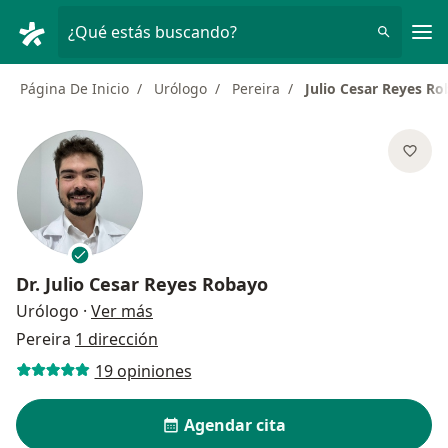
Men
¿Qué estás buscando?
Página De Inicio
Urólogo
Pereira
Julio Cesar Reyes R
Dr.
Julio Cesar Reyes Robayo
sobre las especializaciones
Urólogo
·
Ver más
Pereira
1 dirección
19 opiniones
Agendar cita