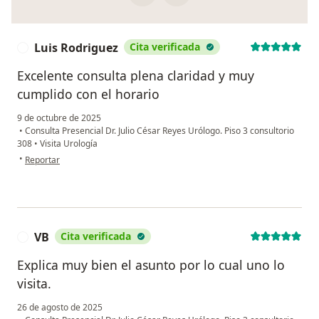
Luis Rodriguez
Cita verificada
L
Excelente consulta plena claridad y muy
cumplido con el horario
9 de octubre de 2025
•
Consulta Presencial Dr. Julio César Reyes Urólogo. Piso 3 consultorio
308
•
Visita Urología
en opinión del usuario Luis Rodriguez
•
Reportar
VB
Cita verificada
V
Explica muy bien el asunto por lo cual uno lo
visita.
26 de agosto de 2025