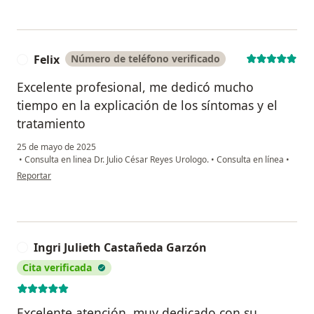
Felix
Número de teléfono verificado
F
Excelente profesional, me dedicó mucho
tiempo en la explicación de los síntomas y el
tratamiento
25 de mayo de 2025
•
Consulta en linea Dr. Julio César Reyes Urologo.
•
Consulta en línea
•
en opinión del usuario Felix
Reportar
Ingri Julieth Castañeda Garzón
I
Cita verificada
Excelente atención, muy dedicado con su