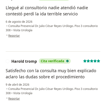
Llegué al consultorio nadie atendió nadie
contestó perdí la ida terrible servicio
6 de agosto de 2026
•
Consulta Presencial Dr. Julio César Reyes Urólogo. Piso 3 consultorio
308
•
Visita Urología
en opinión del usuario Jose Cardona
•
Reportar
Harold tromp
Cita verificada
H
Satisfecho con la consulta muy bien explicado
aclaro las dudas sobre el procedimiento
9 de abril de 2026
•
Consulta Presencial Dr. Julio César Reyes Urólogo. Piso 3 consultorio
308
•
Visita Urología
en opinión del usuario Harold tromp
•
Reportar