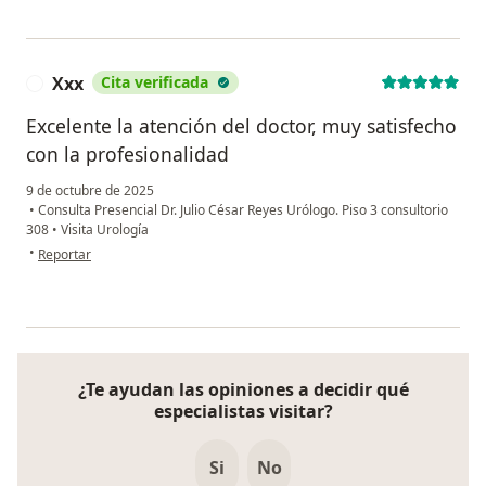
Xxx
Cita verificada
X
Excelente la atención del doctor, muy satisfecho
con la profesionalidad
9 de octubre de 2025
•
Consulta Presencial Dr. Julio César Reyes Urólogo. Piso 3 consultorio
308
•
Visita Urología
en opinión del usuario Xxx
•
Reportar
¿Te ayudan las opiniones a decidir qué
especialistas visitar?
Si
No