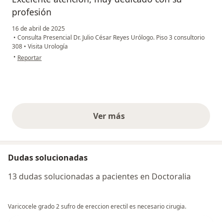
profesión
16 de abril de 2025
•
Consulta Presencial Dr. Julio César Reyes Urólogo. Piso 3 consultorio
308
•
Visita Urología
en opinión del usuario Ingri Julieth Castañeda Garzón
•
Reportar
Ver más
opiniones anteriores
Dudas solucionadas
13 dudas solucionadas a pacientes en Doctoralia
Varicocele grado 2 sufro de ereccion erectil es necesario cirugia.