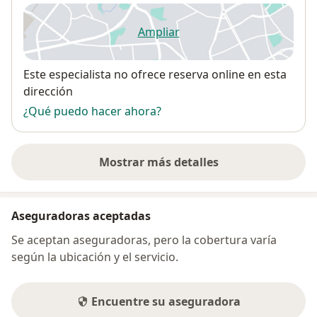
Ampliar
se abre en una nueva pestañ
Disponibilidad
Este especialista no ofrece reserva online en esta
dirección
¿Qué puedo hacer ahora?
Mostrar más detalles
sobre la dirección
Aseguradoras aceptadas
Se aceptan aseguradoras, pero la cobertura varía
según la ubicación y el servicio.
Encuentre su aseguradora