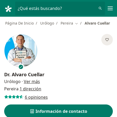
Men
¿Qué estás buscando?
Página De Inicio
Urólogo
Pereira
Alvaro Cuellar
Cambiar de ciudad
Dr.
Alvaro Cuellar
sobre las especializaciones
Urólogo
·
Ver más
Pereira
1 dirección
6 opiniones
Información de contacto