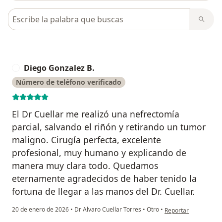
Busca en opiniones
Diego Gonzalez B.
D
Número de teléfono verificado
El Dr Cuellar me realizó una nefrectomía
parcial, salvando el riñón y retirando un tumor
maligno. Cirugía perfecta, excelente
profesional, muy humano y explicando de
manera muy clara todo. Quedamos
eternamente agradecidos de haber tenido la
fortuna de llegar a las manos del Dr. Cuellar.
en opinión del usuar
20 de enero de 2026
•
Dr Alvaro Cuellar Torres
•
Otro
•
Reportar