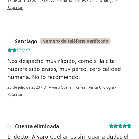
13 de abril de 2024
•
Dr Alvaro Cuellar Torres
•
Visita Urología
•
en opinión del usuario Lucero
Reportar
Santiago
Número de teléfono verificado
S
Nos despachó muy rápido, como si la cita
hubiera sido gratis, muy parco, cero calidad
humana. No lo recomiendo.
25 de julio de 2023
•
Dr Alvaro Cuellar Torres
•
Visita Urología
•
en opinión del usuario Santiago
Reportar
Cuenta eliminada
El doctor Álvaro Cuellar, es sin lugar a dudas el