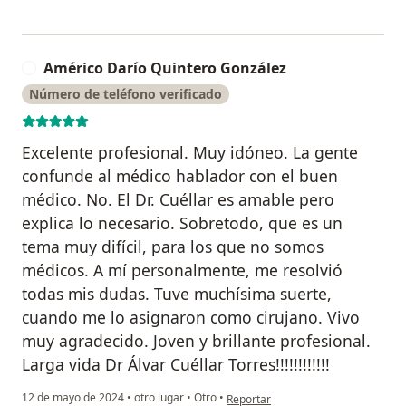
Américo Darío Quintero González
A
Número de teléfono verificado
Excelente profesional. Muy idóneo. La gente
confunde al médico hablador con el buen
médico. No. El Dr. Cuéllar es amable pero
explica lo necesario. Sobretodo, que es un
tema muy difícil, para los que no somos
médicos. A mí personalmente, me resolvió
todas mis dudas. Tuve muchísima suerte,
cuando me lo asignaron como cirujano. Vivo
muy agradecido. Joven y brillante profesional.
Larga vida Dr Álvar Cuéllar Torres!!!!!!!!!!!!
en opinión del usuario Américo Dar
12 de mayo de 2024
•
otro lugar
•
Otro
•
Reportar