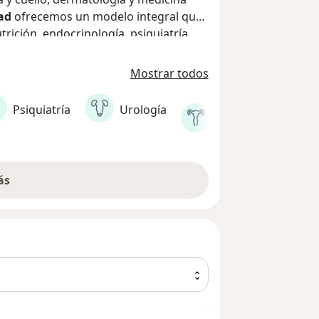
ad
ofrecemos un modelo integral que
utrición, endocrinología, psiquiatría,
cia clínica, tecnología de vanguardia y
Mostrar todos
Ginecología
Psiquiatría
Urología
y
obstetricia
ás