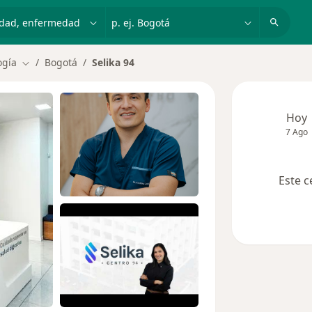
dad, enfermedad o nombre
p. ej. Bogotá
ogía
Bogotá
Selika 94
Cambiar de ciudad
Hoy
7 Ago
Este c