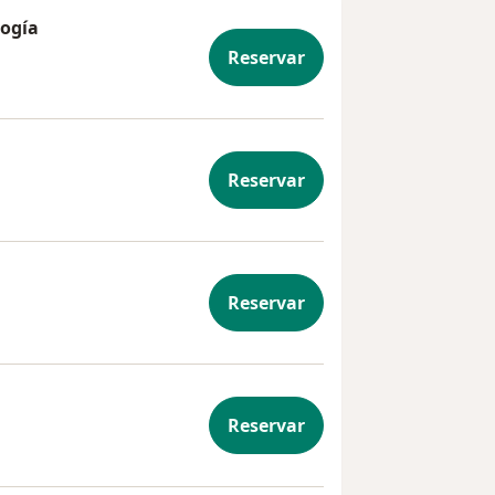
logía
mera vez con coloproctología
Reservar
Reservar
terología
Reservar
stetrícia
Reservar