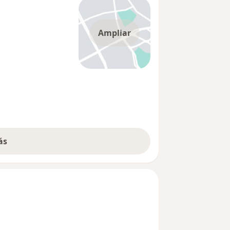
Ampliar
ás