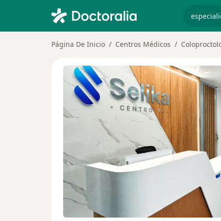
especiali
Página De Inicio
Centros Médicos
Coloproctol