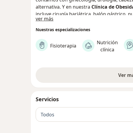
alternativa. Y en nuestra
Clínica de Obesid
incluye cirugía bariátrica, balón gástrico, n
Sobre nosotros
ver más
psicología y medicina del deporte. Experien
atención genuinamente humana.
Nuestras especializaciones
Nutrición
Fisioterapia
clínica
Ver m
Servicios
Todos