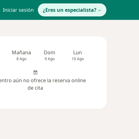
Iniciar sesión
¿Eres un especialista?
Mañana
Dom
Lun
Mar
Mié
8 Ago
9 Ago
10 Ago
11 Ago
12 Ag
entro aún no ofrece la reserva online
de cita