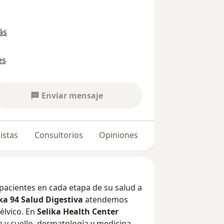
ás
es
Enviar mensaje
istas
Consultorios
Opiniones
acientes en cada etapa de su salud a
ka 94 Salud Digestiva
atendemos
élvico. En
Selika Health Center
 y cuello, dermatología y medicina