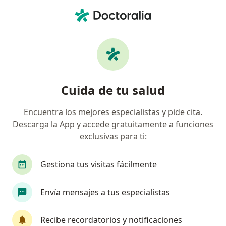
Men
Cáncer Renal • Ibagué, Tolima
Filtros
• 1
Mapa
Especialistas en Cáncer renal en Ibagué
Cuida de tu salud
Encuentra los mejores especialistas y pide cita.
¿Qué especialidad estás buscando?
Descarga la App y accede gratuitamente a funciones
Urólogo
exclusivas para ti:
Gestiona tus visitas fácilmente
Envía mensajes a tus especialistas
Recibe recordatorios y notificaciones