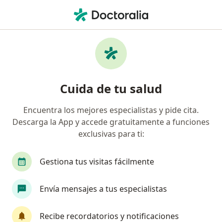
Men
Cáncer Testicular • Ibagué, Tolima
Filtros
• 1
Mapa
Especialistas en Cáncer testicular en Ibagué
Cuida de tu salud
Encuentra los mejores especialistas y pide cita.
¿Qué especialidad estás buscando?
Descarga la App y accede gratuitamente a funciones
Urólogo
Cirujano general
Cirujano vascul
exclusivas para ti:
Gestiona tus visitas fácilmente
Envía mensajes a tus especialistas
Recibe recordatorios y notificaciones