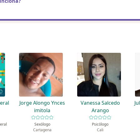
unciona?
eral
Jorge Alongo Ynces
Vanessa Salcedo
Ju
imitola
Arango
eral
Sexólogo
Psicólogo
Cartagena
Cali