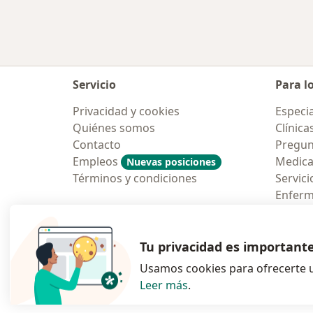
Servicio
Para l
Privacidad y cookies
Especia
Quiénes somos
Clínica
Contacto
Pregun
Empleos
Medic
Nuevas posiciones
Términos y condiciones
Servici
Enfer
Pregun
Aplicac
Tu privacidad es important
Usamos cookies para ofrecerte u
Leer más
.
se abre en una n
se abre 
s
Polska
,
Türkiye
,
España
,