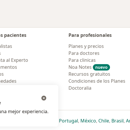
os pacientes
Para profesionales
listas
Planes y precios
s
Para doctores
ta al Experto
Para clinicas
amentos
Noa Notes
nuevo
os
Recursos gratuitos
medades
Condiciones de los Planes
tas Frecuentes
Doctoralia
ión para móvil
e
na mejor experiencia.
ueva pestaña
en una nueva pestaña
e abre en una nueva pestaña
se abre en una nueva pestaña
se abre en una nueva pestaña
se abre en una nueva pestaña
se abre en una nueva p
se abre en una
se abre e
se
Italia
,
Deutschland
,
Česko
,
Portugal
,
México
,
Chile
,
Brasil
,
A