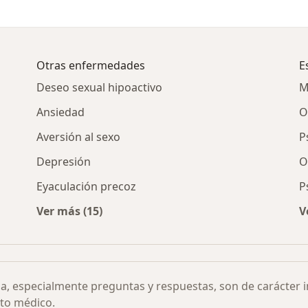
Otras enfermedades
E
Deseo sexual hipoactivo
M
Ansiedad
O
Aversión al sexo
P
Depresión
O
Eyaculación precoz
P
Ver más (15)
V
 rápida por ciudad
Más en esta categoría: Otras enfermedades
ia, especialmente preguntas y respuestas, son de carácter 
to médico.