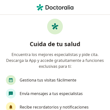
Men
Eyaculación Precoz • Ibagué, Tolima
Filtros
• 1
Mapa
Especialistas en Eyaculación precoz en
Cuida de tu salud
Ibagué
Encuentra los mejores especialistas y pide cita.
Descarga la App y accede gratuitamente a funciones
¿Qué especialidad estás buscando?
exclusivas para ti:
Fisioterapeuta
Urólogo
Cirujano general
Gestiona tus visitas fácilmente
Envía mensajes a tus especialistas
Recibe recordatorios y notificaciones