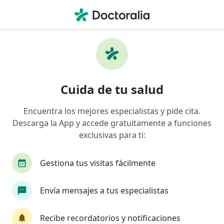
Men
Esguinces • Santa Marta, Magdalena
Filtros
• 1
Mapa
Especialistas en Esguinces en Santa Marta
Cuida de tu salud
Encuentra los mejores especialistas y pide cita.
¿Qué especialidad estás buscando?
Descarga la App y accede gratuitamente a funciones
Fisioterapeuta
exclusivas para ti:
Gestiona tus visitas fácilmente
Envía mensajes a tus especialistas
Recibe recordatorios y notificaciones