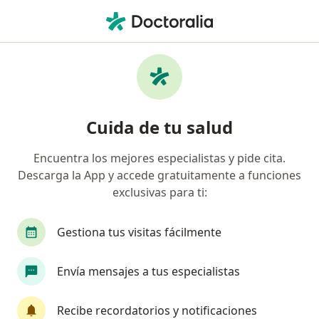
Men
Cervicalgia • Medellín, Antioquia
Filtros
• 1
Seguro
Mapa
Especialistas en Cervicalgia en Medellín
Cuida de tu salud
Encuentra los mejores especialistas y pide cita.
¿Qué especialidad estás buscando?
Descarga la App y accede gratuitamente a funciones
Neurocirujano
Alergólogo
Anestesiólogo
exclusivas para ti:
Gestiona tus visitas fácilmente
Envía mensajes a tus especialistas
Recibe recordatorios y notificaciones