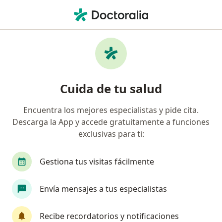
Men
Luxaciones De Columna • Medellín, Antioquia
Filtros
• 1
Seguro
Mapa
Especialistas en Luxaciones de columna en
Cuida de tu salud
Medellín
Encuentra los mejores especialistas y pide cita.
Descarga la App y accede gratuitamente a funciones
¿Qué especialidad estás buscando?
exclusivas para ti:
Neurocirujano
Alergólogo
Anestesiólogo
Gestiona tus visitas fácilmente
Envía mensajes a tus especialistas
Recibe recordatorios y notificaciones