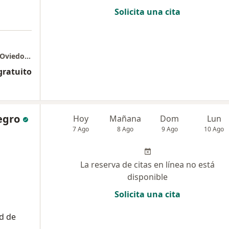
Solicita una cita
Clinica CES - Torre médica Centro comercial Oviedo, piso 4
gratuito
egro
Hoy
Mañana
Dom
Lun
7 Ago
8 Ago
9 Ago
10 Ago
La reserva de citas en línea no está
disponible
Solicita una cita
d de