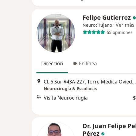
Felipe Gutierrez
·
Ver más
Neurocirujano
65 opiniones
Dirección
En línea
Cl. 6 Sur #43A-227, Torre Médica Oviedo,Piso 5, Consultorio 587, Medellín
Neurocirugía & Escoliosis
Visita Neurocirugía
$
Dr. Juan Felipe Pe
Pérez