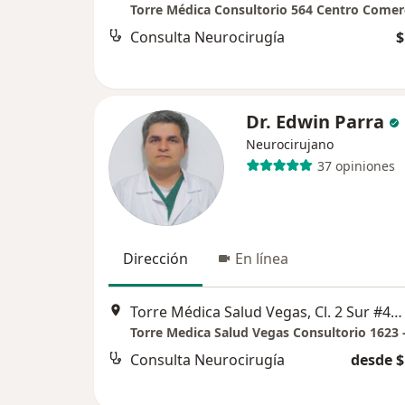
Consulta Neurocirugía
$
Dr. Edwin Parra
Neurocirujano
37 opiniones
Dirección
En línea
Torre Médica Salud Vegas, Cl. 2 Sur #46-159 46-219 a, El Poblado, Medellín, El Poblado, Medellín, Antioquia, Medellín
Consulta Neurocirugía
desde $