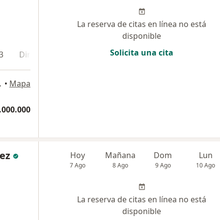
La reserva de citas en línea no está
disponible
Solicita una cita
3
Dirección 4
Dirección 5
En línea
ia, Colombia
•
Mapa
.000.000
rez
Hoy
Mañana
Dom
Lun
7 Ago
8 Ago
9 Ago
10 Ago
La reserva de citas en línea no está
disponible