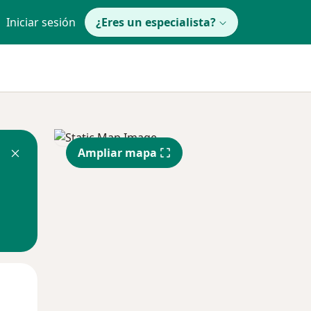
Iniciar sesión
¿Eres un especialista?
Ampliar mapa
Mar
Mié
Jue
11 Ago
12 Ago
13 Ago