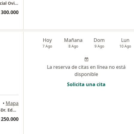
Torre Médica Consultorio 564 Centro Comercial Oviedo
 300.000
Hoy
Mañana
Dom
Lun
7 Ago
8 Ago
9 Ago
10 Ago
La reserva de citas en línea no está
disponible
Solicita una cita
•
Mapa
Torre Medica Salud Vegas Consultorio 1623 -Dr. Edwin Parra
 250.000