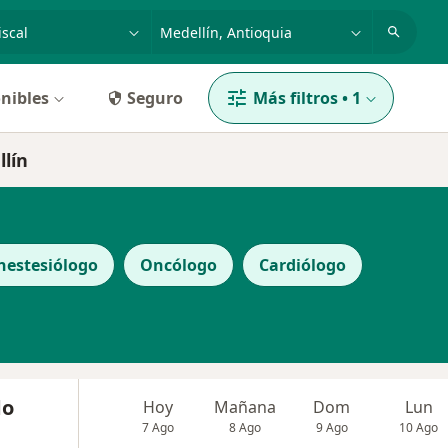
dad, enfermedad o nombre
p. ej. Bogotá
nibles
Seguro
Más filtros
•
1
llín
nestesiólogo
Oncólogo
Cardiólogo
do
Hoy
Mañana
Dom
Lun
7 Ago
8 Ago
9 Ago
10 Ago