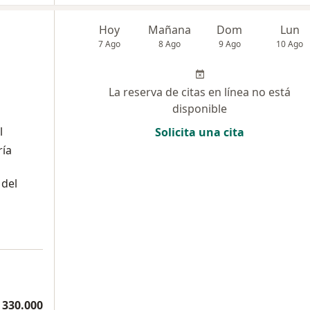
Hoy
Mañana
Dom
Lun
7 Ago
8 Ago
9 Ago
10 Ago
La reserva de citas en línea no está
disponible
l
Solicita una cita
ría
 del
 330.000