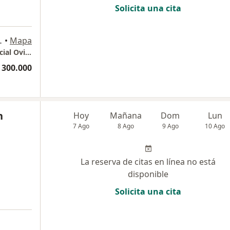
Solicita una cita
- 15, Medellín
•
Mapa
Torre Médica Consultorio 564 Centro Comercial Oviedo
 300.000
n
Hoy
Mañana
Dom
Lun
7 Ago
8 Ago
9 Ago
10 Ago
La reserva de citas en línea no está
disponible
Solicita una cita