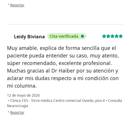
en opinión del usuario Daniela Sanmiguel
•
Reportar
Leidy Biviana
Cita verificada
L
Muy amable, explica de forma sencilla que el
paciente pueda entender su caso, muy atento,
súper recomendado, excelente profesional.
Muchas gracias al Dr Haiber por su atención y
aclarar mis dudas respecto a mi condición con
mi columna.
12 de mayo de 2026
•
Clinica CES - Torre médica Centro comercial Oviedo, piso 4
•
Consulta
Neurocirugía
en opinión del usuario Leidy Biviana
•
Reportar