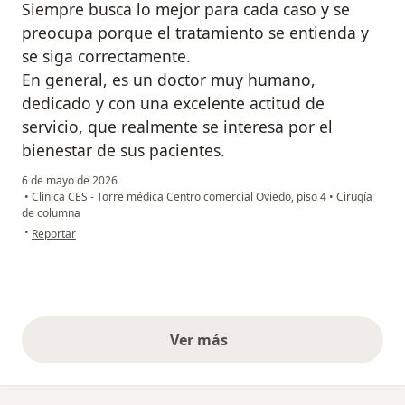
Siempre busca lo mejor para cada caso y se
preocupa porque el tratamiento se entienda y
se siga correctamente.
En general, es un doctor muy humano,
dedicado y con una excelente actitud de
servicio, que realmente se interesa por el
bienestar de sus pacientes.
6 de mayo de 2026
•
Clinica CES - Torre médica Centro comercial Oviedo, piso 4
•
Cirugía
de columna
en opinión del usuario Andrea Saldarriaga
•
Reportar
Ver más
opiniones anteriores