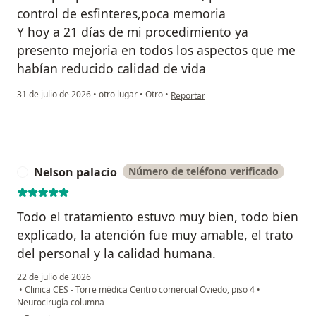
control de esfinteres,poca memoria
Y hoy a 21 días de mi procedimiento ya
presento mejoria en todos los aspectos que me
habían reducido calidad de vida
en opinión del usuario jhon Fredy tor
31 de julio de 2026
•
otro lugar
•
Otro
•
Reportar
Nelson palacio
Número de teléfono verificado
N
Todo el tratamiento estuvo muy bien, todo bien
explicado, la atención fue muy amable, el trato
del personal y la calidad humana.
22 de julio de 2026
•
Clinica CES - Torre médica Centro comercial Oviedo, piso 4
•
Neurocirugía columna
en opinión del usuario Nelson palacio