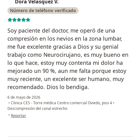
Dora Velasquez V.
D
Número de teléfono verificado
Soy paciente del doctor, me operó de una
compresión en los nevios en la zona lumbar,
me fue excelente gracias a Dios y su genial
trabajo como Neurocirujano, es muy bueno en
lo que hace, estoy muy contenta mi dolor ha
mejorado un 90 %, aun me falta porque estoy
muy reciente, un excelente ser humano, muy
recomendado. Dios lo bendiga.
6 de mayo de 2026
•
Clinica CES - Torre médica Centro comercial Oviedo, piso 4
•
Descompresión del canal estrecho
en opinión del usuario Dora Velasquez V.
•
Reportar