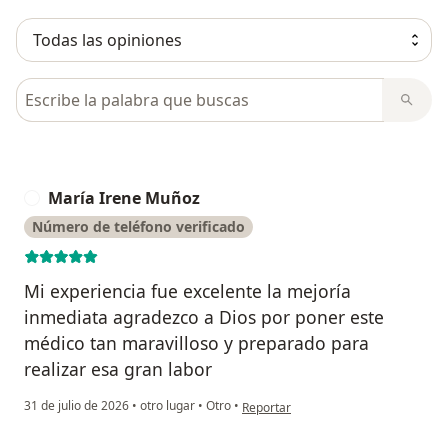
Busca en opiniones
María Irene Muñoz
M
Número de teléfono verificado
Mi experiencia fue excelente la mejoría
inmediata agradezco a Dios por poner este
médico tan maravilloso y preparado para
realizar esa gran labor
en opinión del usuario María Irene 
31 de julio de 2026
•
otro lugar
•
Otro
•
Reportar