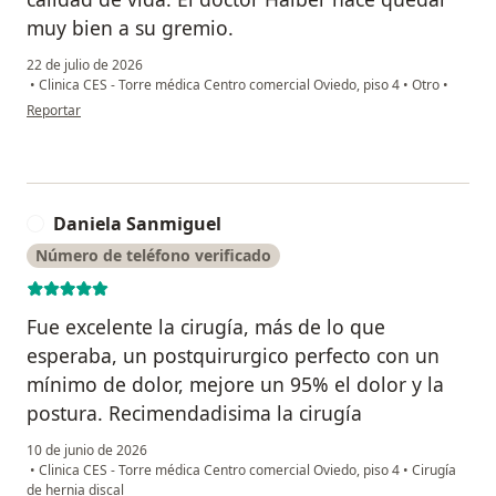
muy bien a su gremio.
22 de julio de 2026
•
Clinica CES - Torre médica Centro comercial Oviedo, piso 4
•
Otro
•
en opinión del usuario Pablo Martinez
Reportar
Daniela Sanmiguel
D
Número de teléfono verificado
Fue excelente la cirugía, más de lo que
esperaba, un postquirurgico perfecto con un
mínimo de dolor, mejore un 95% el dolor y la
postura. Recimendadisima la cirugía
10 de junio de 2026
•
Clinica CES - Torre médica Centro comercial Oviedo, piso 4
•
Cirugía
de hernia discal