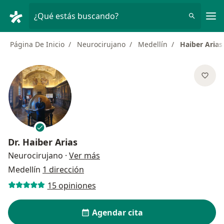
Men
¿Qué estás buscando?
Página De Inicio
Neurocirujano
Medellín
Haiber Arias
Dr.
Haiber Arias
sobre las especializaciones
Neurocirujano
·
Ver más
Medellín
1 dirección
15 opiniones
Agendar cita