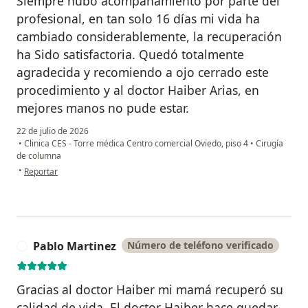
Siempre hubo acompañamiento por parte del
profesional, en tan solo 16 días mi vida ha
cambiado considerablemente, la recuperación
ha Sido satisfactoria. Quedó totalmente
agradecida y recomiendo a ojo cerrado este
procedimiento y al doctor Haiber Arias, en
mejores manos no pude estar.
22 de julio de 2026
•
Clinica CES - Torre médica Centro comercial Oviedo, piso 4
•
Cirugía
de columna
en opinión del usuario Maria Alejandra Posada M
•
Reportar
Pablo Martinez
Número de teléfono verificado
P
Gracias al doctor Haiber mi mamá recuperó su
calidad de vida. El doctor Haiber hace quedar