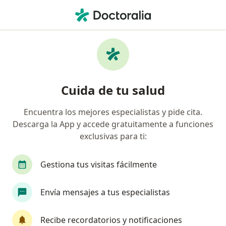
Men
Cirrosis Hígado • Barranquilla, Atlántico
Filtros
• 1
Seguro
Mapa
Especialistas en Cirrosis, hígado en
Cuida de tu salud
Barranquilla
Encuentra los mejores especialistas y pide cita.
Descarga la App y accede gratuitamente a funciones
¿Qué especialidad estás buscando?
exclusivas para ti:
Gastroenterólogo
Internista
Médico gene
Gestiona tus visitas fácilmente
Envía mensajes a tus especialistas
Recibe recordatorios y notificaciones