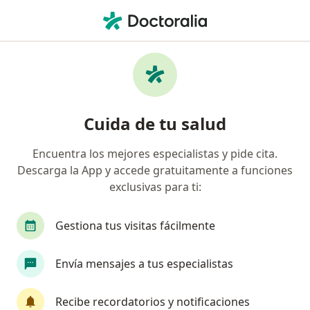
Men
¿Qué estás buscando?
Página De Inicio
Enfermedades
Esguince Muscular Abdominal
Esguince muscular abdominal -
Cuida de tu salud
Información, expertos y
Encuentra los mejores especialistas y pide cita.
preguntas frecuentes
Descarga la App y accede gratuitamente a funciones
exclusivas para ti:
Gestiona tus visitas fácilmente
Información
Pregunta al Experto
Envía mensajes a tus especialistas
Recibe recordatorios y notificaciones