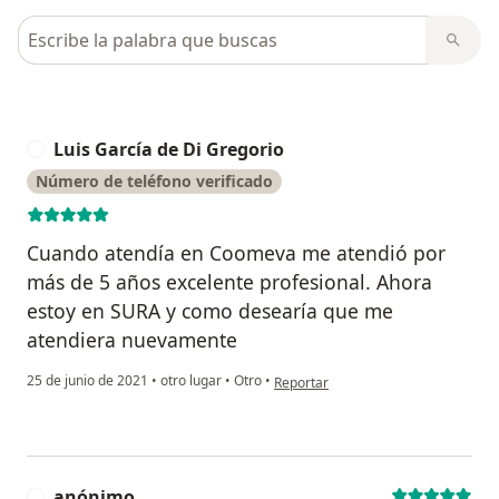
Busca en opiniones
Luis García de Di Gregorio
L
Número de teléfono verificado
Cuando atendía en Coomeva me atendió por
más de 5 años excelente profesional. Ahora
estoy en SURA y como desearía que me
atendiera nuevamente
en opinión del usuario Luis García d
25 de junio de 2021
•
otro lugar
•
Otro
•
Reportar
anónimo
A