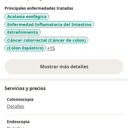
asimilando e incorporando todos los avances que
Principales enfermedades tratadas
brindan las investigaciones científicas, y con un
Acalasia esofágica
sentido claro y preciso de la ética médica y la
Enfermedad Inflamatoria del Intestino
responsabilidad social.
Estreñimiento
Cáncer colorrectal (Cáncer de colon)
a11y_sr_more_diseases
(Colon Espástico)
+15
Mostrar más detalles
sobre la experiencia
Servicios y precios
Colonoscopia
Detalles
Endoscopia