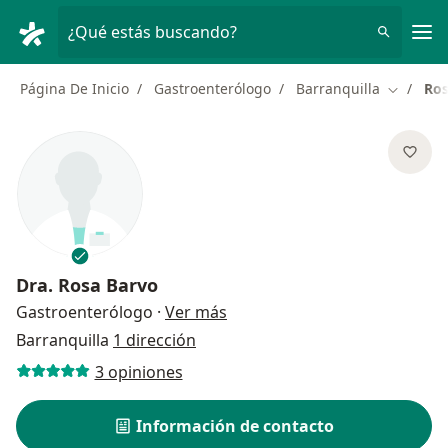
Men
¿Qué estás buscando?
Página De Inicio
Gastroenterólogo
Barranquilla
Ros
Cambiar 
Dra.
Rosa Barvo
sobre las especializaciones
Gastroenterólogo
·
Ver más
Barranquilla
1 dirección
3 opiniones
Información de contacto