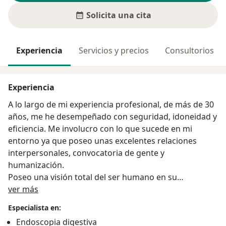
Solicita una cita
Experiencia
Servicios y precios
Consultorios
Experiencia
A lo largo de mi experiencia profesional, de más de 30
años, me he desempeñado con seguridad, idoneidad y
eficiencia. Me involucro con lo que sucede en mi
entorno ya que poseo unas excelentes relaciones
interpersonales, convocatoria de gente y
humanización.
Poseo una visión total del ser humano en su
Acerca de mí
dimensión biológica, psíquica, social y humanística,
ver más
con capacidad de comunicación efectiva, relación
Especialista en:
médico-paciente ,trabajo en equipo, solución de
Endoscopia digestiva
problemas, toma de decisiones y de liderazgo,