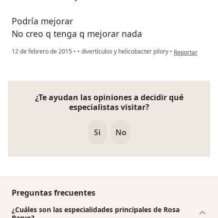
Podría mejorar
No creo q tenga q mejorar nada
en opinión del 
12 de febrero de 2015
•
•
divertículos y helicobacter pilory
•
Reportar
¿Te ayudan las opiniones a decidir qué
especialistas visitar?
Si
No
Preguntas frecuentes
¿Cuáles son las especialidades principales de Rosa
Barvo?