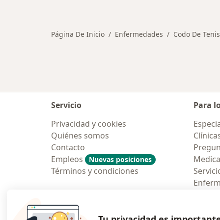
Página De Inicio
Enfermedades
Codo De Tenist
Servicio
Para l
Privacidad y cookies
Especia
Quiénes somos
Clínica
Contacto
Pregun
Empleos
Medic
Nuevas posiciones
Términos y condiciones
Servici
Enfer
Pregun
Aplicac
Tu privacidad es important