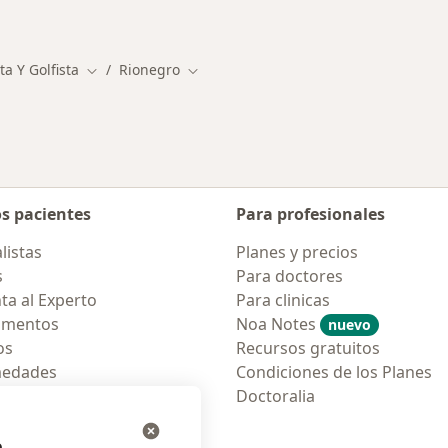
Más en esta catego
a Y Golfista
Rionegro
Cambiar de ciudad
Cambiar de ciudad
os pacientes
Para profesionales
listas
Planes y precios
s
Para doctores
ta al Experto
Para clinicas
amentos
Noa Notes
nuevo
os
Recursos gratuitos
medades
Condiciones de los Planes
tas Frecuentes
Doctoralia
ión para móvil
e