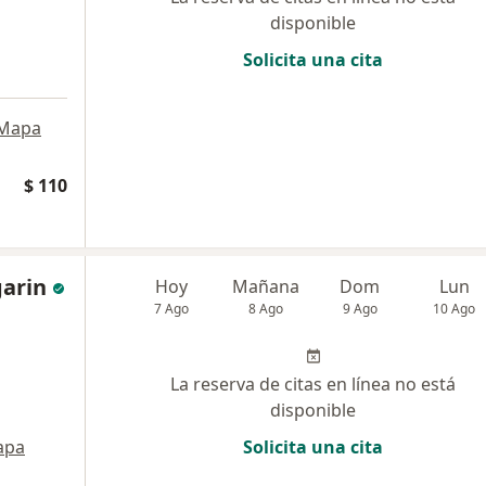
disponible
Solicita una cita
Mapa
$ 110
garin
Hoy
Mañana
Dom
Lun
7 Ago
8 Ago
9 Ago
10 Ago
La reserva de citas en línea no está
disponible
apa
Solicita una cita