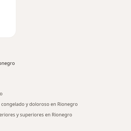
onegro
ro
 congelado y doloroso en Rionegro
eriores y superiores en Rionegro