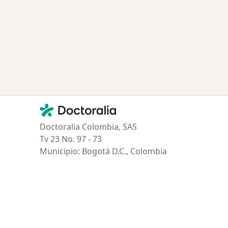
ría: Otras enfermedades en Rionegro
Contacto
Doctoralia - Página de inicio
Doctoralia Colombia, SAS
Tv 23 No. 97 - 73
Municipio: Bogotá D.C., Colombia