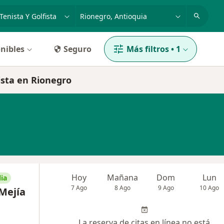
dad, enfermedad o nombre
p. ej. Bogotá
nibles
Seguro
Más filtros
•
1
fista en Rionegro
Hoy
Mañana
Dom
Lun
ia
7 Ago
8 Ago
9 Ago
10 Ago
Mejía
La reserva de citas en línea no está