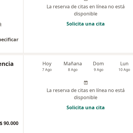
La reserva de citas en línea no está
disponible
a
Solicita una cita
pecificar
encia
Hoy
Mañana
Dom
Lun
7 Ago
8 Ago
9 Ago
10 Ago
La reserva de citas en línea no está
disponible
Solicita una cita
$ 90.000