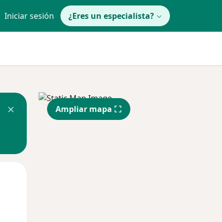
Iniciar sesión
¿Eres un especialista?
Ampliar mapa
Mar
Mié
Jue
11 Ago
12 Ago
13 Ago