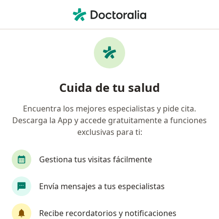
Men
Esguinces • Rionegro, Antioquia
Filtros
• 1
Seguro
Mapa
Especialistas en Esguinces en Rionegro
Cuida de tu salud
Encuentra los mejores especialistas y pide cita.
¿Qué especialidad estás buscando?
Descarga la App y accede gratuitamente a funciones
Fisioterapeuta
exclusivas para ti:
Gestiona tus visitas fácilmente
Envía mensajes a tus especialistas
Recibe recordatorios y notificaciones