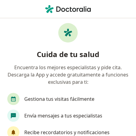
Men
Dedo En Gatillo • Rionegro, Antioquia
Filtros
• 1
Seguro
Mapa
Especialistas en Dedo en Gatillo en
Cuida de tu salud
Rionegro
Encuentra los mejores especialistas y pide cita.
Descarga la App y accede gratuitamente a funciones
¿Qué especialidad estás buscando?
exclusivas para ti:
Ortopedista y Traumatólogo
Fisioterapeuta
Gestiona tus visitas fácilmente
Envía mensajes a tus especialistas
Recibe recordatorios y notificaciones