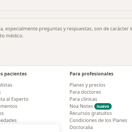
ialgia por ciudad
Más en esta categoría: Otras enfermedades
ia, especialmente preguntas y respuestas, son de carácter 
to médico.
os pacientes
Para profesionales
listas
Planes y precios
s
Para doctores
ta al Experto
Para clinicas
amentos
Noa Notes
nuevo
os
Recursos gratuitos
medades
Condiciones de los Planes
tas Frecuentes
Doctoralia