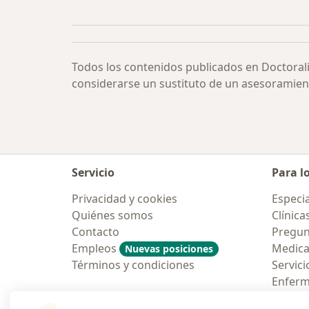
Más en esta categoría: Cervicobraqu
Todos los contenidos publicados en Doctoral
considerarse un sustituto de un asesoramien
Servicio
Para l
Privacidad y cookies
Especia
Quiénes somos
Clínica
Contacto
Pregun
Empleos
Medic
Nuevas posiciones
Términos y condiciones
Servici
Enfer
Pregun