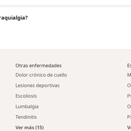
raquialgia?
Otras enfermedades
E
Dolor crónico de cuello
M
Lesiones deportivas
O
Escoliosis
P
Lumbalgia
O
Tendinitis
P
Ver más (15)
V