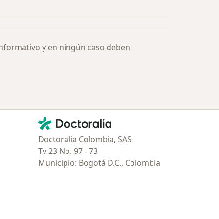
Más en esta categoría: Especialistas más solicitados
informativo y en ningún caso deben
Contacto
Doctoralia - Página de inicio
Doctoralia Colombia, SAS
Tv 23 No. 97 - 73
Municipio: Bogotá D.C., Colombia