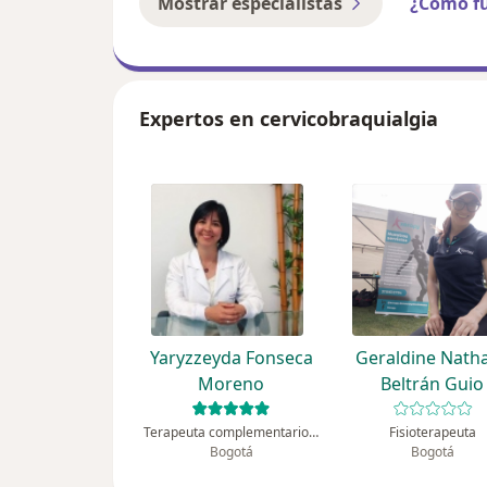
Mostrar especialistas
¿Cómo f
Expertos en cervicobraquialgia
Yaryzzeyda Fonseca
Geraldine Natha
Moreno
Beltrán Guio
Terapeuta complementario, Fisioterapeuta
Fisioterapeuta
Bogotá
Bogotá