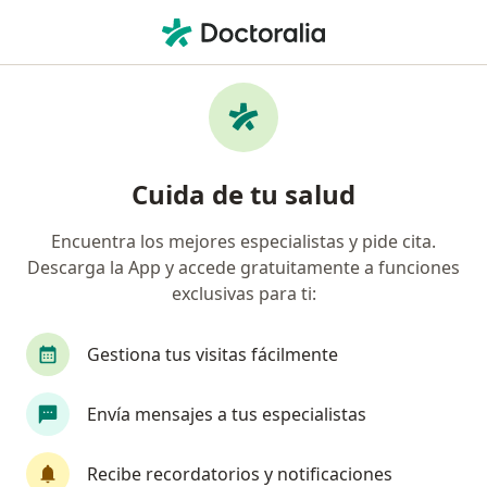
Men
Contracturas Y Desgarros Musculares • Ibagué, Tolima
Filtros
• 1
Mapa
Especialistas en Contracturas y desgarros
Cuida de tu salud
musculares en Ibagué
Encuentra los mejores especialistas y pide cita.
Descarga la App y accede gratuitamente a funciones
¿Qué especialidad estás buscando?
exclusivas para ti:
Fisioterapeuta
Gestiona tus visitas fácilmente
Envía mensajes a tus especialistas
Recibe recordatorios y notificaciones