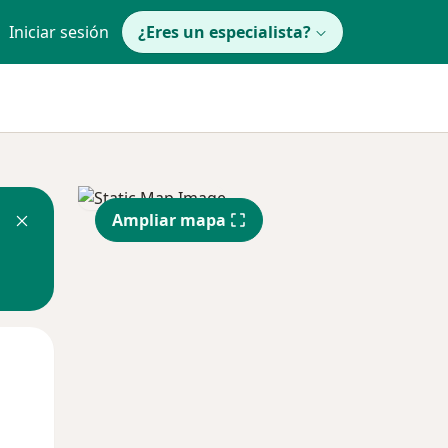
Iniciar sesión
¿Eres un especialista?
Ampliar mapa
Mar
Mié
Jue
11 Ago
12 Ago
13 Ago