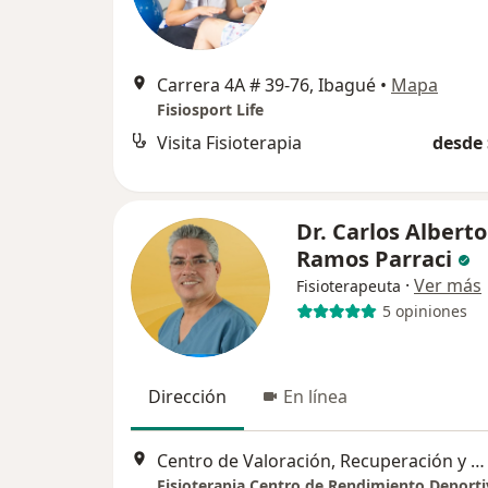
Carrera 4A # 39-76, Ibagué
•
Mapa
Fisiosport Life
Visita Fisioterapia
desde 
Dr. Carlos Alberto
Ramos Parraci
·
Ver más
Fisioterapeuta
5 opiniones
Dirección
En línea
Centro de Valoración, Recuperación y Readaptación Deportiva Fisioterapeuta, Ibagué
Fisioterapia Centro de Rendimiento Deport