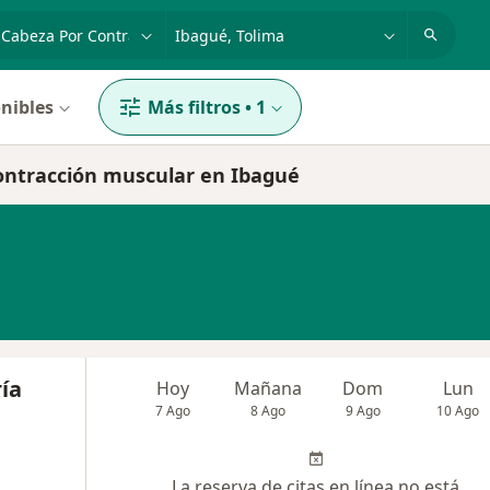
dad, enfermedad o nombre
p. ej. Bogotá
nibles
Más filtros
•
1
contracción muscular en Ibagué
ía
Hoy
Mañana
Dom
Lun
7 Ago
8 Ago
9 Ago
10 Ago
La reserva de citas en línea no está