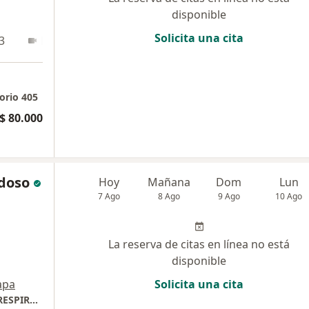
disponible
Solicita una cita
3
En línea
torio 405
$ 80.000
rdoso
Hoy
Mañana
Dom
Lun
7 Ago
8 Ago
9 Ago
10 Ago
La reserva de citas en línea no está
disponible
apa
Solicita una cita
TERAPIA FISICA Y REHABILITACIO-TERAPIA RESPIRATORIA