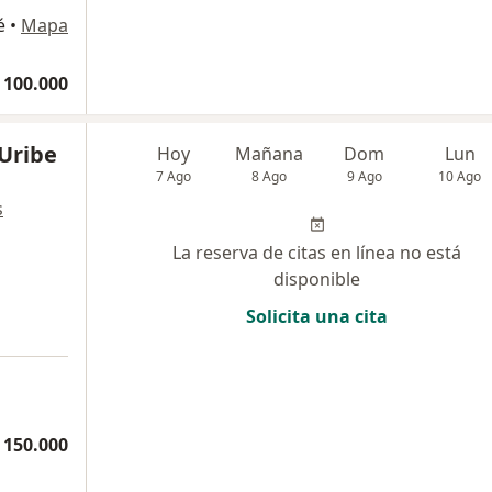
é
•
Mapa
 100.000
 Uribe
Hoy
Mañana
Dom
Lun
7 Ago
8 Ago
9 Ago
10 Ago
s
La reserva de citas en línea no está
disponible
Solicita una cita
 150.000