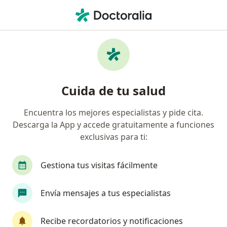
Men
Cervicalgia • Ibagué, Tolima
Filtros
• 1
Seguro
Mapa
Especialistas en Cervicalgia en Ibagué
Cuida de tu salud
Encuentra los mejores especialistas y pide cita.
¿Qué especialidad estás buscando?
Descarga la App y accede gratuitamente a funciones
Fisioterapeuta
Terapeuta complementario
exclusivas para ti:
Gestiona tus visitas fácilmente
Envía mensajes a tus especialistas
Recibe recordatorios y notificaciones