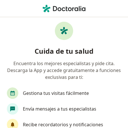
Men
Déficit De Motivación • Caldas, Caldas
Filtros
• 1
Seguro
Mapa
Especialistas en Déficit de motivación en
Cuida de tu salud
Caldas
Encuentra los mejores especialistas y pide cita.
Descarga la App y accede gratuitamente a funciones
¿Qué especialidad estás buscando?
exclusivas para ti:
Psicólogo
Psicoanalista
Gestiona tus visitas fácilmente
Envía mensajes a tus especialistas
Recibe recordatorios y notificaciones