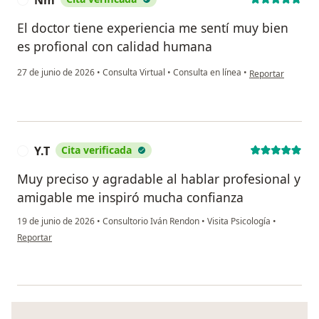
Nm
El doctor tiene experiencia me sentí muy bien
es profional con calidad humana
en opinión del u
27 de junio de 2026
•
Consulta Virtual
•
Consulta en línea
•
Reportar
Y.T
Cita verificada
Y
Muy preciso y agradable al hablar profesional y
amigable me inspiró mucha confianza
19 de junio de 2026
•
Consultorio Iván Rendon
•
Visita Psicología
•
en opinión del usuario Y.T
Reportar