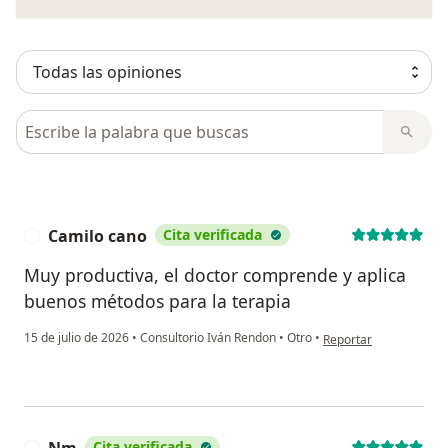
Busca en opiniones
Camilo cano
Cita verificada
C
Muy productiva, el doctor comprende y aplica
buenos métodos para la terapia
en opinión del usuari
15 de julio de 2026
•
Consultorio Iván Rendon
•
Otro
•
Reportar
Cita verificada
N