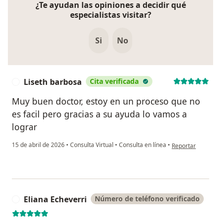
¿Te ayudan las opiniones a decidir qué
especialistas visitar?
Si
No
Liseth barbosa
Cita verificada
L
Muy buen doctor, estoy en un proceso que no
es facil pero gracias a su ayuda lo vamos a
lograr
en opinión del us
15 de abril de 2026
•
Consulta Virtual
•
Consulta en línea
•
Reportar
Eliana Echeverri
Número de teléfono verificado
E