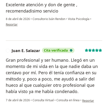
Excelente atención y don de gente ,
recomendadisimo servicio
8 de abril de 2026
•
Consultorio Iván Rendon
•
Visita Psicología
•
en opinión del usuario Eliana Echeverri
Reportar
Juan E. Salazar
Cita verificada
J
Gran profesional y ser humano. Llegó en un
momento de mi vida en la que nadie daba un
centavo por mí. Pero él tenía confianza en su
método y, poco a poco, me ayudó a salir del
hueco al que cualquier otro profesional que
había visto ya me había condenado.
en opinión del usua
7 de abril de 2026
•
Consulta Virtual
•
Consulta en línea
•
Reportar