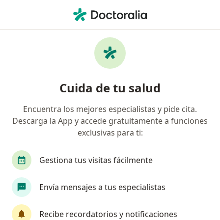
Men
¿Qué estás buscando?
Página De Inicio
Enfermedades
Desgarre En El Labrum Del Hombro
Desgarre en el labrum del
Cuida de tu salud
hombro - Información, expertos
Encuentra los mejores especialistas y pide cita.
y preguntas frecuentes
Descarga la App y accede gratuitamente a funciones
exclusivas para ti:
Gestiona tus visitas fácilmente
Información
Pregunta al Experto
Envía mensajes a tus especialistas
Recibe recordatorios y notificaciones