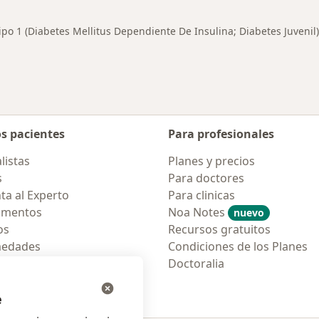
ipo 1 (Diabetes Mellitus Dependiente De Insulina; Diabetes Juvenil)
os pacientes
Para profesionales
listas
Planes y precios
s
Para doctores
ta al Experto
Para clinicas
amentos
Noa Notes
nuevo
os
Recursos gratuitos
medades
Condiciones de los Planes
tas Frecuentes
Doctoralia
ión para móvil
e