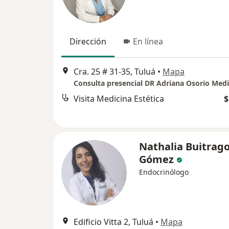
Dirección
En línea
Cra. 25 # 31-35, Tuluá
•
Mapa
Visita Medicina Estética
$
Nathalia Buitrag
Gómez
Endocrinólogo
Edificio Vitta 2, Tuluá
•
Mapa