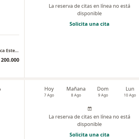
La reserva de citas en línea no está
disponible
Solicita una cita
Consulta presencial DR Adriana Osorio Medica Estetica
 200.000
o
Hoy
Mañana
Dom
Lun
7 Ago
8 Ago
9 Ago
10 Ago
La reserva de citas en línea no está
disponible
Solicita una cita