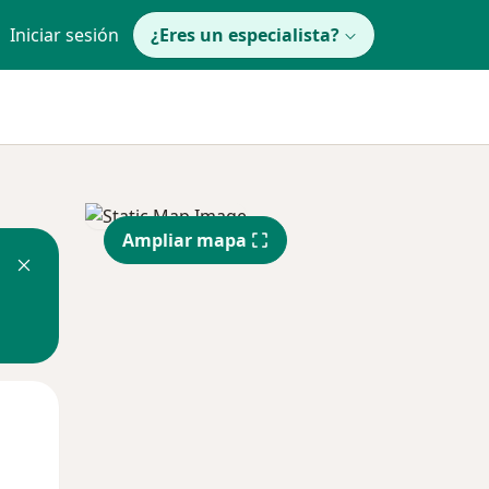
Iniciar sesión
¿Eres un especialista?
Ampliar mapa
Mar
Mié
Jue
11 Ago
12 Ago
13 Ago