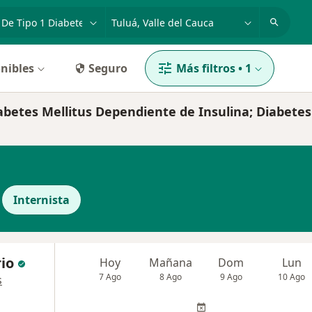
dad, enfermedad o nombre
p. ej. Bogotá
nibles
Seguro
Más filtros
•
1
iabetes Mellitus Dependiente de Insulina; Diabetes
Internista
io
Hoy
Mañana
Dom
Lun
7 Ago
8 Ago
9 Ago
10 Ago
s