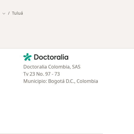
Tuluá
Cambiar de ciudad
Contacto
Doctoralia - Página de inicio
Doctoralia Colombia, SAS
Tv 23 No. 97 - 73
Municipio: Bogotá D.C., Colombia