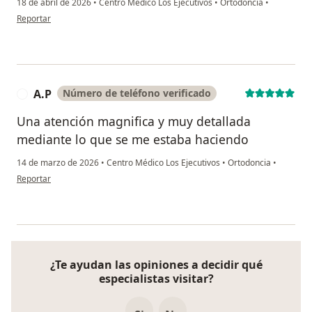
18 de abril de 2026
•
Centro Médico Los Ejecutivos
•
Ortodoncia
•
en opinión del usuario Ana
Reportar
A.P
Número de teléfono verificado
A
Una atención magnifica y muy detallada
mediante lo que se me estaba haciendo
14 de marzo de 2026
•
Centro Médico Los Ejecutivos
•
Ortodoncia
•
en opinión del usuario A.P
Reportar
¿Te ayudan las opiniones a decidir qué
especialistas visitar?