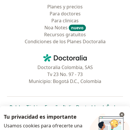
Planes y precios
Para doctores
Para clinicas
Noa Notes
nuevo
Recursos gratuitos
Condiciones de los Planes Doctoralia
Contacto
Doctoralia - Página de inicio
Doctoralia Colombia, SAS
Tv 23 No. 97 - 73
Municipio: Bogotá D.C., Colombia
se abre en una nueva pestaña
se abre en una nueva pestaña
se abre en una nueva pestaña
se abre en una nueva pes
se abre en 
se a
Polska
,
Türkiye
,
España
,
Italia
,
Deutschland
,
Česko
,
se abre en una nueva pestaña
se abre en una nueva pestaña
se abre en una nueva pestaña
se abre en una nueva p
se abre en 
se abr
Portugal
,
México
,
Chile
,
Brasil
,
Argentina
,
Perú
,
Tu privacidad es importante
se abre en una nueva pe
Colombia
Usamos cookies para ofrecerte una