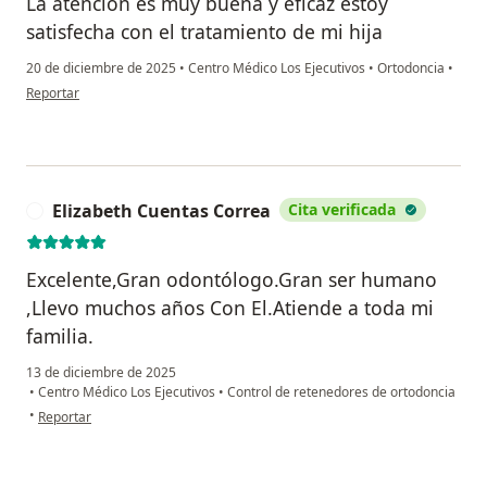
La atención es muy buena y eficaz estoy
satisfecha con el tratamiento de mi hija
20 de diciembre de 2025
•
Centro Médico Los Ejecutivos
•
Ortodoncia
•
en opinión del usuario E A E
Reportar
Elizabeth Cuentas Correa
Cita verificada
E
Excelente,Gran odontólogo.Gran ser humano
,Llevo muchos años Con El.Atiende a toda mi
familia.
13 de diciembre de 2025
•
Centro Médico Los Ejecutivos
•
Control de retenedores de ortodoncia
en opinión del usuario Elizabeth Cuentas Correa
•
Reportar