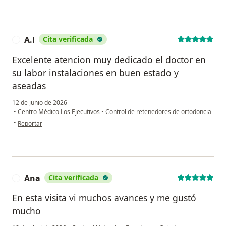
A.l
Cita verificada
A
Excelente atencion muy dedicado el doctor en
su labor instalaciones en buen estado y
aseadas
12 de junio de 2026
•
Centro Médico Los Ejecutivos
•
Control de retenedores de ortodoncia
en opinión del usuario A.l
•
Reportar
Ana
Cita verificada
A
En esta visita vi muchos avances y me gustó
mucho