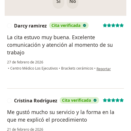
Si
No
Darcy ramirez
Cita verificada
D
La cita estuvo muy buena. Excelente
comunicación y atención al momento de su
trabajo
27 de febrero de 2026
en opinión del usuar
•
Centro Médico Los Ejecutivos
•
Brackets cerámicos
•
Reportar
Cristina Rodríguez
Cita verificada
C
Me gustó mucho su servicio y la forma en la
que me explicó el procedimiento
21 de febrero de 2026