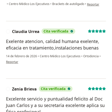
en opinión del usu
•
Centro Médico Los Ejecutivos
•
Brackets de autoligado
•
Reportar
Claudia Urrea
Cita verificada
C
Exelente atencion, calidad humana exelente,
eficacia en tratamiento,instalaciones buenas
14 de febrero de 2026
•
Centro Médico Los Ejecutivos
•
Ortodoncia
•
en opinión del usuario Claudia Urrea
Reportar
Zenia Brieva
Cita verificada
Z
Excelente servicio y puntualidad felicito al Doc
Juan Carlos y a su secretaria excelente aplica su
Ética profesional