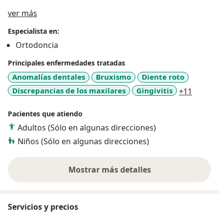
Acerca de mí
ver más
Especialista en:
Ortodoncia
Principales enfermedades tratadas
Anomalías dentales
Bruxismo
Diente roto
a11y_s
Discrepancias de los maxilares
Gingivitis
+11
Pacientes que atiendo
Adultos (Sólo en algunas direcciones)
Niños (Sólo en algunas direcciones)
Mostrar más detalles
sobre la experiencia
Servicios y precios