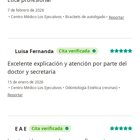
7 de febrero de 2026
en opinión del usu
•
Centro Médico Los Ejecutivos
•
Brackets de autoligado
•
Reportar
Luisa Fernanda
Cita verificada
L
Excelente explicación y atención por parte del
doctor y secretaria
15 de enero de 2026
•
Centro Médico Los Ejecutivos
•
Odontología Estética (resinas)
•
en opinión del usuario Luisa Fernanda
Reportar
E A E
Cita verificada
E