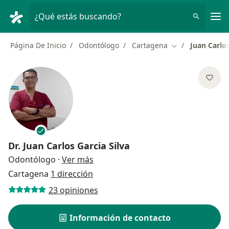
Men
¿Qué estás buscando?
Página De Inicio
Odontólogo
Cartagena
Juan Carlos
Cambiar de ciud
Dr.
Juan Carlos Garcia Silva
sobre las especializaciones
Odontólogo
·
Ver más
Cartagena
1 dirección
23 opiniones
Información de contacto