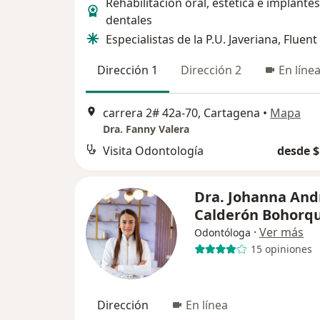
Rehabilitación oral, estética e implantes
dentales
Especialistas de la P.U. Javeriana, Fluent
Dirección 1
Dirección 2
En líne
carrera 2# 42a-70, Cartagena
•
Mapa
Dra. Fanny Valera
Visita Odontología
desde $
Dra. Johanna And
Calderón Bohorq
·
Ver más
Odontóloga
15 opiniones
Dirección
En línea