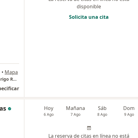
disponible
Solicita una cita
a
•
Mapa
Odontologia Estetica y Restauradora Dr Rodrigo Rodelo
pecificar
as
Hoy
Mañana
Sáb
Dom
6 Ago
7 Ago
8 Ago
9 Ago
La reserva de citas en línea no está