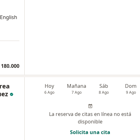
 English
a
 180.000
rea
Hoy
Mañana
Sáb
Dom
uez
6 Ago
7 Ago
8 Ago
9 Ago
La reserva de citas en línea no está
disponible
Solicita una cita