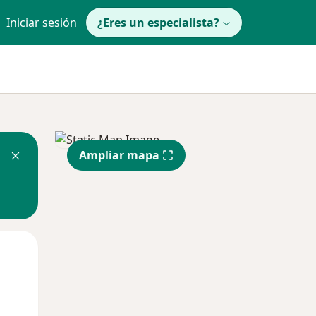
Iniciar sesión
¿Eres un especialista?
Ampliar mapa
Lun
Mar
Mié
10 Ago
11 Ago
12 Ago