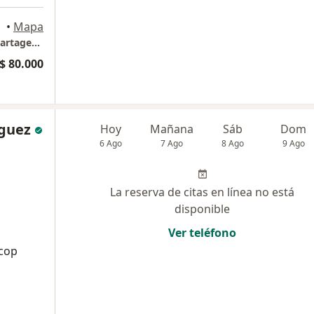
•
Mapa
Implantes dentales - Odontología estética Cartagena Dra Johanna Calderón
$ 80.000
íguez
Hoy
Mañana
Sáb
Dom
6 Ago
7 Ago
8 Ago
9 Ago
La reserva de citas en línea no está
disponible
Ver teléfono
acop