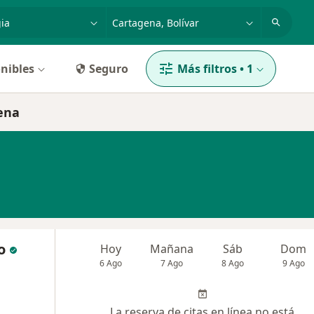
dad, enfermedad o nombre
p. ej. Bogotá
nibles
Seguro
Más filtros
•
1
gena
o
Hoy
Mañana
Sáb
Dom
6 Ago
7 Ago
8 Ago
9 Ago
La reserva de citas en línea no está