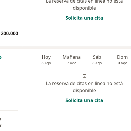
La reserva de citas en línea no está
disponible
Solicita una cita
 200.000
Hoy
Mañana
Sáb
Dom
6 Ago
7 Ago
8 Ago
9 Ago
La reserva de citas en línea no está
disponible
Solicita una cita
a
a
r