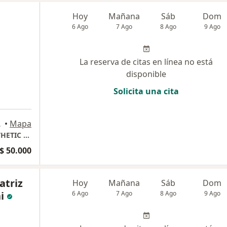
Hoy
Mañana
Sáb
Dom
6 Ago
7 Ago
8 Ago
9 Ago
La reserva de citas en línea no está
disponible
Solicita una cita
artagena
•
Mapa
Dra KIRA AMAYA VALDEBLANQUEZ-KIRA ESTHETIC DENTAL
$ 50.000
atriz
Hoy
Mañana
Sáb
Dom
i
6 Ago
7 Ago
8 Ago
9 Ago