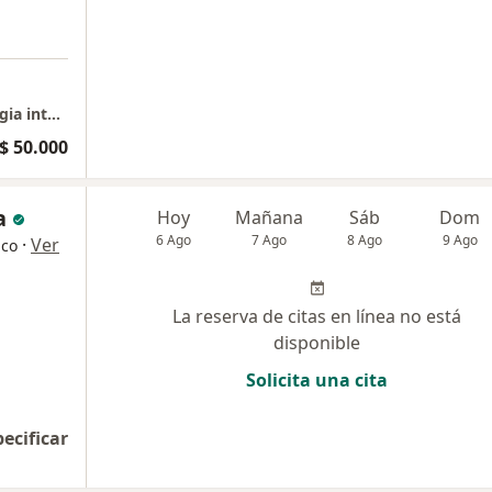
Consultorio Dr Orlando Rodríguez odontologia integral y Estética
$ 50.000
a
Hoy
Mañana
Sáb
Dom
6 Ago
7 Ago
8 Ago
9 Ago
·
Ver
ico
La reserva de citas en línea no está
disponible
Solicita una cita
pecificar