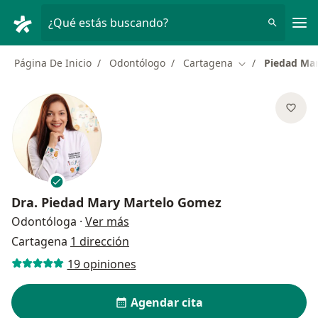
Men
¿Qué estás buscando?
Página De Inicio
Odontólogo
Cartagena
Piedad Ma
Cambiar de ciud
Dra.
Piedad Mary Martelo Gomez
sobre las especializaciones
Odontóloga
·
Ver más
Cartagena
1 dirección
19 opiniones
Agendar cita