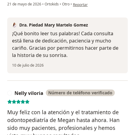
en opinión del usuario Cuenta elimin
21 de mayo de 2026
•
Ortokids
•
Otro
•
Reportar
Dra. Piedad Mary Martelo Gomez
¡Qué bonito leer tus palabras! Cada consulta
está llena de dedicación, paciencia y mucho
cariño. Gracias por permitirnos hacer parte de
la historia de su sonrisa.
10 de julio de 2026
Nelly viloria
Número de teléfono verificado
N
Muy feliz con la atención y el tratamiento de
odontopediatría de Megan hasta ahora. Han
sido muy pacientes, profesionales y hemos