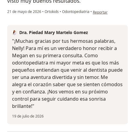
visto muy buenos resultados.
en opinión del usuario Nel
21 de mayo de 2026
•
Ortokids
•
Odontopediatria
•
Reportar
Dra. Piedad Mary Martelo Gomez
"¡Muchas gracias por tus hermosas palabras,
Nelly! Para mí es un verdadero honor recibir a
Megan en su primera consulta. Como
odontopediatra mi mayor meta es que los más
pequeños entiendan que venir al dentista puede
ser una aventura divertida y sin temor. Me
alegra el corazón saber que se sienten cómodos
y en confianza. ¡Nos vemos en su próximo
control para seguir cuidando esa sonrisa
brillante!"
19 de julio de 2026