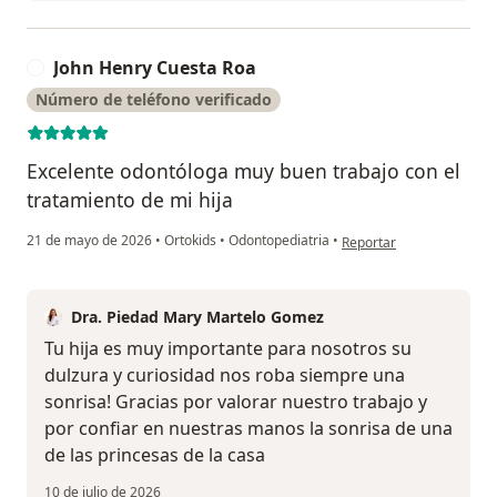
John Henry Cuesta Roa
J
Número de teléfono verificado
Excelente odontóloga muy buen trabajo con el
tratamiento de mi hija
en opinión del usuario J
21 de mayo de 2026
•
Ortokids
•
Odontopediatria
•
Reportar
Dra. Piedad Mary Martelo Gomez
Tu hija es muy importante para nosotros su
dulzura y curiosidad nos roba siempre una
sonrisa! Gracias por valorar nuestro trabajo y
por confiar en nuestras manos la sonrisa de una
de las princesas de la casa
10 de julio de 2026