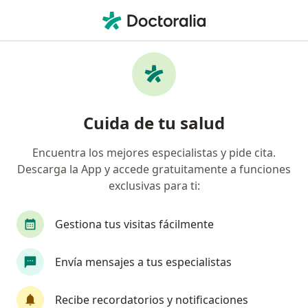
Men
Diente Roto • Manizales, Caldas
Filtros
• 1
Seguro
Mapa
Especialistas en Diente roto en Manizales
Cuida de tu salud
Encuentra los mejores especialistas y pide cita.
¿Qué especialidad estás buscando?
Descarga la App y accede gratuitamente a funciones
Odontólogo
Odontopediatra
Cirujano ma
exclusivas para ti:
Gestiona tus visitas fácilmente
Envía mensajes a tus especialistas
Recibe recordatorios y notificaciones