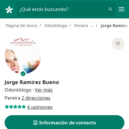
Men
¿Qué estás buscando?
Página De Inicio
Odontólogo
Pereira
Jorge Ramire
Cambiar de ciudad
Jorge Ramirez Bueno
sobre las especializaciones
Odontólogo
·
Ver más
Pereira
2 direcciones
6 opiniones
Información de contacto