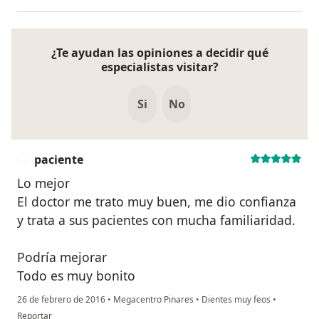
¿Te ayudan las opiniones a decidir qué
especialistas visitar?
Si
No
paciente
P
Lo mejor
El doctor me trato muy buen, me dio confianza
y trata a sus pacientes con mucha familiaridad.
Podría mejorar
Todo es muy bonito
26 de febrero de 2016
•
Megacentro Pinares
•
Dientes muy feos
•
en opinión del usuario paciente
Reportar