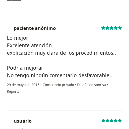
paciente anónimo
P
Lo mejor
Excelente atención..
explicación muy clara de los procedimientos..
Podría mejorar
No tengo ningún comentario desfavorable...
29 de mayo de 2015
•
Consultorio privado
•
Diseño de sonrisa
•
en opinión del usuario paciente anónimo
Reportar
usuario
U