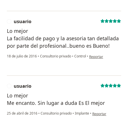
usuario
U
Lo mejor
La facilidad de pago y la asesoria tan detallada
por parte del profesional..bueno es Bueno!
en opinión del usuario u
18 de julio de 2016
•
Consultorio privado
•
Control
•
Reportar
usuario
U
Lo mejor
Me encanto. Sin lugar a duda Es El mejor
en opinión del usuario
25 de abril de 2016
•
Consultorio privado
•
Implante
•
Reportar