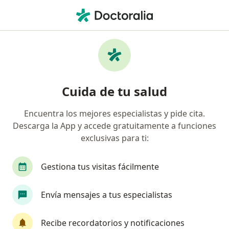
Men
¿Qué estás buscando?
Página De Inicio
Enfermedades
Melanoma Maligno Oral
Melanoma maligno oral -
Cuida de tu salud
Información, expertos y
Encuentra los mejores especialistas y pide cita.
preguntas frecuentes
Descarga la App y accede gratuitamente a funciones
exclusivas para ti:
Gestiona tus visitas fácilmente
Información
Envía mensajes a tus especialistas
Recibe recordatorios y notificaciones