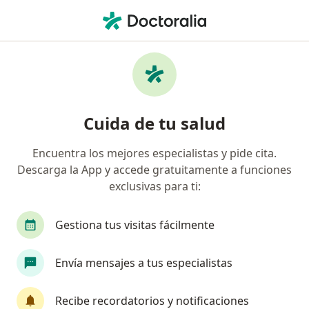
Men
¿Qué estás buscando?
Página De Inicio
Enfermedades
Alteraciones En El Desarrollo Dental
Alteraciones en el desarrollo
Cuida de tu salud
dental - Información, expertos y
Encuentra los mejores especialistas y pide cita.
preguntas frecuentes
Descarga la App y accede gratuitamente a funciones
exclusivas para ti:
Gestiona tus visitas fácilmente
Información
Envía mensajes a tus especialistas
Recibe recordatorios y notificaciones