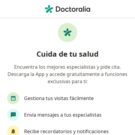
Men
Dificultad Respiratoria • Cajicá, Cundinamarca
Filtros
• 1
Mapa
Especialistas en Dificultad respiratoria en
Cuida de tu salud
Cajicá
Encuentra los mejores especialistas y pide cita.
Descarga la App y accede gratuitamente a funciones
¿Qué especialidad estás buscando?
exclusivas para ti:
Terapeuta respiratorio
Gestiona tus visitas fácilmente
Envía mensajes a tus especialistas
Recibe recordatorios y notificaciones