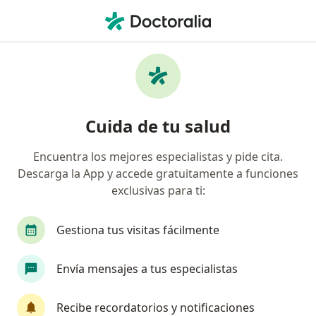
Men
Disfagia Orofaríngea O Esofágica • Barranquilla, Atlántico
Filtros
• 1
Seguro
Mapa
Especialistas en Disfagia orofaríngea o
Cuida de tu salud
esofágica en Barranquilla
Encuentra los mejores especialistas y pide cita.
Descarga la App y accede gratuitamente a funciones
¿Qué especialidad estás buscando?
exclusivas para ti:
Fonoaudiólogo
Terapeuta complementario
Gestiona tus visitas fácilmente
Envía mensajes a tus especialistas
Recibe recordatorios y notificaciones