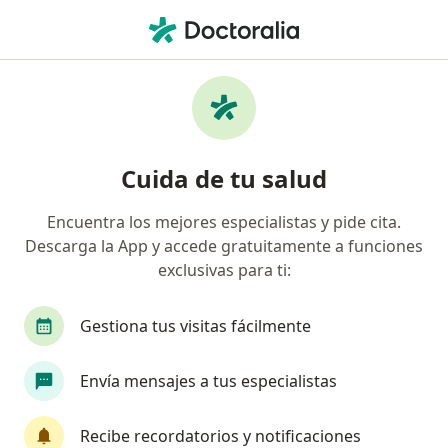
Men
Dislalia • Barranquilla, Atlántico
Filtros
• 1
Seguro
Mapa
Especialistas en Dislalia en Barranquilla
Cuida de tu salud
Encuentra los mejores especialistas y pide cita.
¿Qué especialidad estás buscando?
Descarga la App y accede gratuitamente a funciones
Fonoaudiólogo
Terapeuta complementario
exclusivas para ti:
Gestiona tus visitas fácilmente
Envía mensajes a tus especialistas
Recibe recordatorios y notificaciones