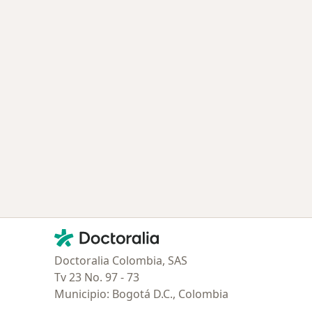
Contacto
Doctoralia - Página de inicio
Doctoralia Colombia, SAS
Tv 23 No. 97 - 73
Municipio: Bogotá D.C., Colombia