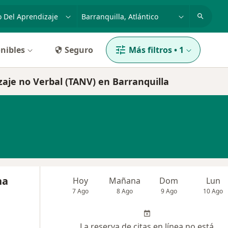
dad, enfermedad o nombre
p. ej. Bogotá
nibles
Seguro
Más filtros
•
1
zaje no Verbal (TANV) en Barranquilla
na
Hoy
Mañana
Dom
Lun
7 Ago
8 Ago
9 Ago
10 Ago
La reserva de citas en línea no está