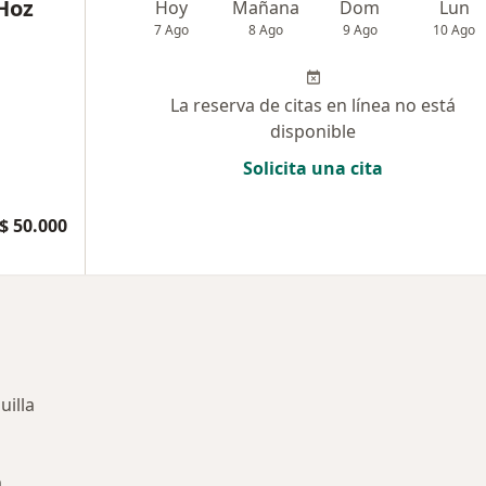
 Hoz
Hoy
Mañana
Dom
Lun
7 Ago
8 Ago
9 Ago
10 Ago
La reserva de citas en línea no está
disponible
Solicita una cita
$ 50.000
uilla
a