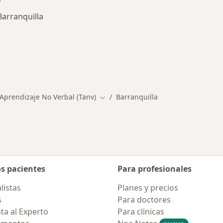
Barranquilla
rmedades en Barranquilla
 Aprendizaje No Verbal (Tanv)
Barranquilla
Cambiar de ciudad
os pacientes
Para profesionales
listas
Planes y precios
s
Para doctores
ta al Experto
Para clinicas