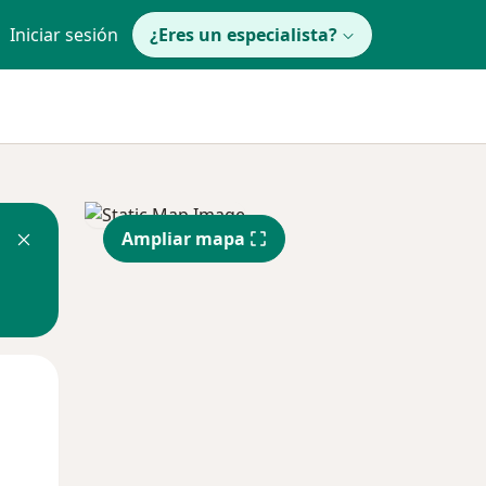
Iniciar sesión
¿Eres un especialista?
Ampliar mapa
Mar
Mié
Jue
11 Ago
12 Ago
13 Ago