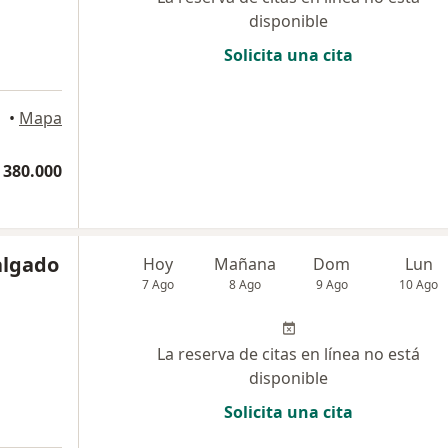
disponible
Solicita una cita
•
Mapa
 380.000
algado
Hoy
Mañana
Dom
Lun
7 Ago
8 Ago
9 Ago
10 Ago
La reserva de citas en línea no está
disponible
Solicita una cita