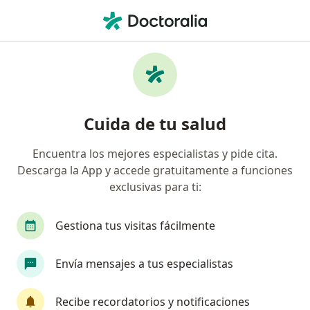
Men
Disfunción Eréctil • Neiva, Huila
Filtros
• 1
Seguro
Mapa
Especialistas en Disfunción eréctil en Neiva
Cuida de tu salud
Encuentra los mejores especialistas y pide cita.
¿Qué especialidad estás buscando?
Descarga la App y accede gratuitamente a funciones
Urólogo
exclusivas para ti:
Gestiona tus visitas fácilmente
Envía mensajes a tus especialistas
Recibe recordatorios y notificaciones