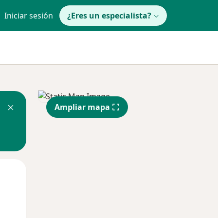
Iniciar sesión
¿Eres un especialista?
Ampliar mapa
Jue
Vie
Sáb
13 Ago
14 Ago
15 Ago