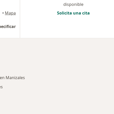
disponible
•
Mapa
Solicita una cita
pecificar
 en Manizales
es