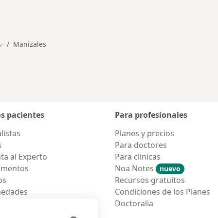
rmedades en Manizales
Manizales
Cambiar de ciudad
os pacientes
Para profesionales
listas
Planes y precios
s
Para doctores
ta al Experto
Para clinicas
amentos
Noa Notes
nuevo
os
Recursos gratuitos
medades
Condiciones de los Planes
tas Frecuentes
Doctoralia
ión para móvil