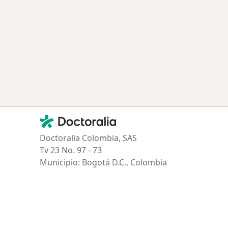
Contacto
Doctoralia - Página de inicio
Doctoralia Colombia, SAS
Tv 23 No. 97 - 73
Municipio: Bogotá D.C., Colombia