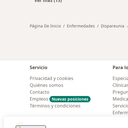
Ver más (15)
Más en esta categoría: Otras enfe
Página De Inicio
Enfermedades
Dispareunia
Servicio
Para l
Privacidad y cookies
Especia
Quiénes somos
Clínica
Contacto
Pregun
Empleos
Medic
Nuevas posiciones
Términos y condiciones
Servici
Enfer
Pregun
Aplicac