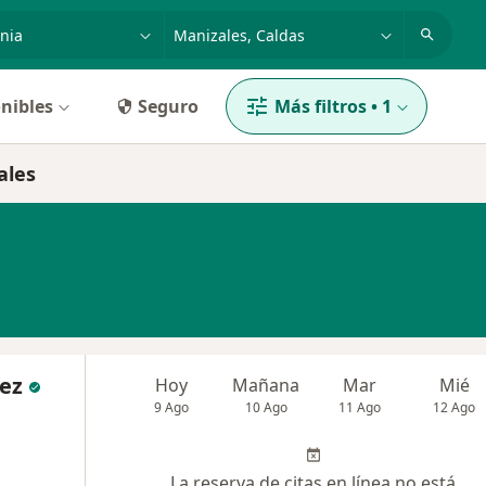
dad, enfermedad o nombre
p. ej. Bogotá
nibles
Seguro
Más filtros
•
1
ales
rez
Hoy
Mañana
Mar
Mié
9 Ago
10 Ago
11 Ago
12 Ago
La reserva de citas en línea no está