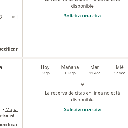
disponible
Solicita una cita
3
En línea
pecificar
a
Hoy
Mañana
Mar
Mié
9 Ago
10 Ago
11 Ago
12 Ago
La reserva de citas en línea no está
disponible
arque Médico, Manizales
•
Mapa
Solicita una cita
Fisioterapeuta. Máster en Rehabilitación de Piso Pélvico UEM España
pecificar