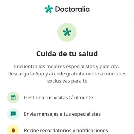
Men
Cervicalgia • Manizales, Caldas
Filtros
• 1
Mapa
Especialistas en Cervicalgia en Manizales
Cuida de tu salud
Encuentra los mejores especialistas y pide cita.
¿Qué especialidad estás buscando?
Descarga la App y accede gratuitamente a funciones
Fisioterapeuta
Medico alternativo
exclusivas para ti:
Gestiona tus visitas fácilmente
Envía mensajes a tus especialistas
Recibe recordatorios y notificaciones