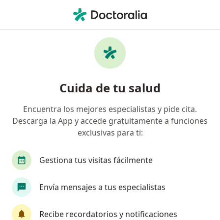
Men
Disfunciones Sexuales • Manizales, Caldas
Filtros
• 1
Seguro
Mapa
Especialistas en Disfunciones sexuales en
Cuida de tu salud
Manizales
Encuentra los mejores especialistas y pide cita.
Descarga la App y accede gratuitamente a funciones
¿Qué especialidad estás buscando?
exclusivas para ti:
Fisioterapeuta
Gestiona tus visitas fácilmente
Envía mensajes a tus especialistas
Recibe recordatorios y notificaciones